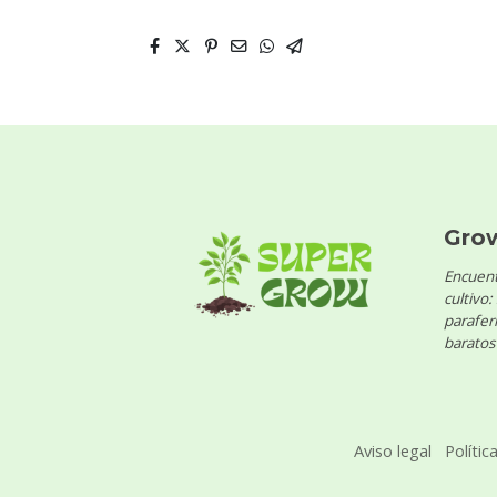
Gro
Encuent
cultivo:
parafern
baratos 
Aviso legal
Polític