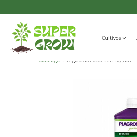
Cultivos
Catálogo
Alga Grow 500 ml. Plagron