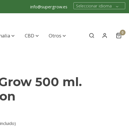
Seleccionar idioma
info@supergrow.es
0
nalia
CBD
Otros
 Grow 500 ml.
ron
incluido)