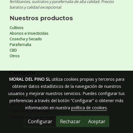
fertilizantes, sustratos y parafernalia de alta calidad. Precios
baratos y calidad excepcional.
Nuestros productos
Cultivos
Abonos e Insecticidas
Cosecha y Secado
Parafernalia
CBD
Otros
Contacto
MORAL DEL PINO SL
utiliza cookies propias y terceros para
✉ info@supergrow.es
obtener datos estadísticos de la navegación de nuestros
Aviso legal
usuarios y mejorar nuestros servicios. Puedes configurar tus
Política de cookies
preferencias a través del botón “Configurar” o obtener más
Gestión de cookies
información en nuestra
política de cookies
.
Política de privacidad
Declaración de accesibilidad
Configurar
Rechazar
Aceptar