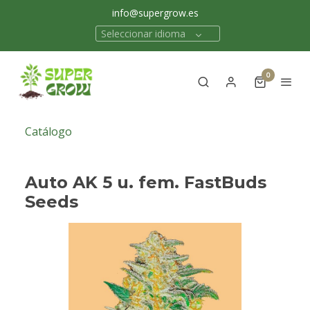
info@supergrow.es
Seleccionar idioma
0
Catálogo
Auto AK 5 u. fem. FastBuds
Seeds