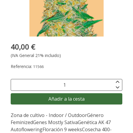
40,00 €
(IVA General 21% incluido)
Referencia:
11566
Añadir a la cesta
Zona de cultivo - Indoor / OutdoorGénero
FeminizedGenes Mostly SativaGenética AK 47
AutofloweringFloración 9 weeksCosecha 400-