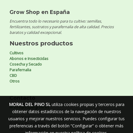
Grow Shop en España
Encuentra todo lo necesario para tu cultivo: semillas,
fertilizantes, sustratos y parafernalia de alta calidad. Precios
baratos y calidad excepcional.
Nuestros productos
Cultivos
Abonos e Insecticidas
Cosecha y Secado
Parafernalia
CBD
Otros
Contacto
MORAL DEL PINO SL
utiliza cookies propias y terceros para
✉ info@supergrow.es
obtener datos estadísticos de la navegación de nuestros
Aviso legal
usuarios y mejorar nuestros servicios. Puedes configurar tus
Política de cookies
preferencias a través del botón “Configurar” o obtener más
Gestión de cookies
información en nuestra
política de cookies
.