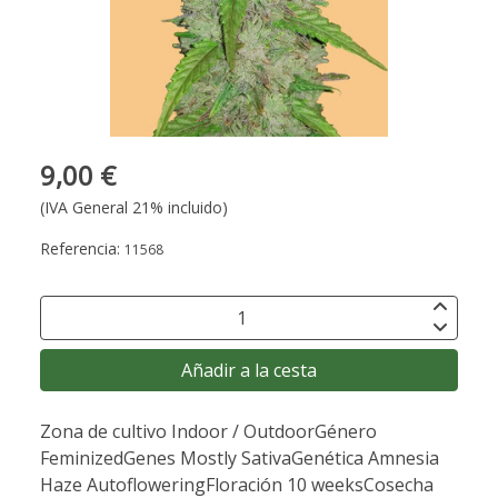
9,00 €
(IVA General 21% incluido)
Referencia:
11568
Añadir a la cesta
Zona de cultivo Indoor / OutdoorGénero
FeminizedGenes Mostly SativaGenética Amnesia
Haze AutofloweringFloración 10 weeksCosecha