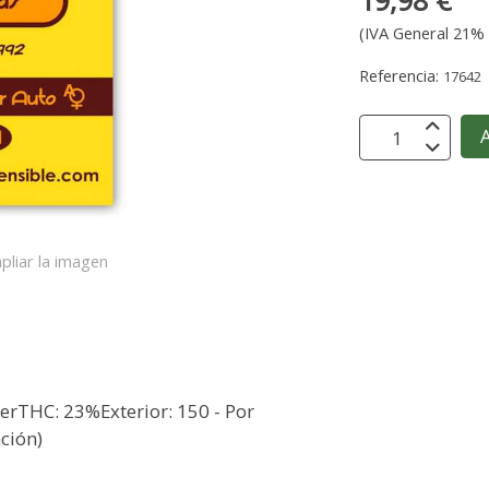
19,98 €
(IVA General 21% 
Referencia:
17642
A
pliar la imagen
werTHC: 23%Exterior: 150 - Por
ación)