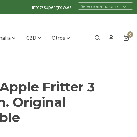
Seleccionar idioma
info@supergrow.es
0
nalia
CBD
Otros
Apple Fritter 3
m. Original
ble