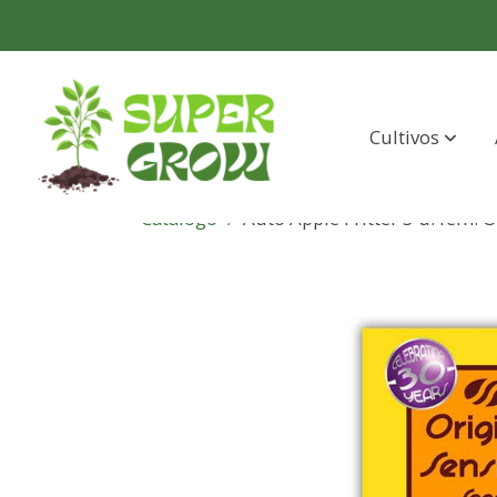
Cultivos
Catálogo
Auto Apple Fritter 3 u. fem. O