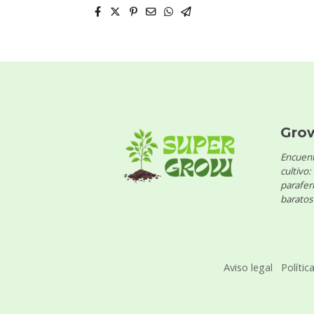
Gro
Encuent
cultivo:
parafern
baratos 
Aviso legal
Polític