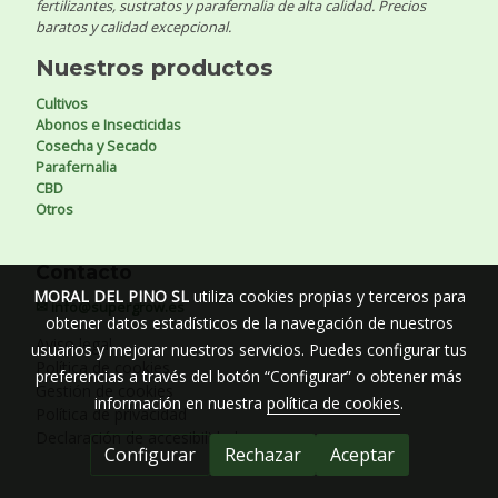
fertilizantes, sustratos y parafernalia de alta calidad. Precios
baratos y calidad excepcional.
Nuestros productos
Cultivos
Abonos e Insecticidas
Cosecha y Secado
Parafernalia
CBD
Otros
Contacto
MORAL DEL PINO SL
utiliza cookies propias y terceros para
✉ info@supergrow.es
obtener datos estadísticos de la navegación de nuestros
Aviso legal
usuarios y mejorar nuestros servicios. Puedes configurar tus
Política de cookies
preferencias a través del botón “Configurar” o obtener más
Gestión de cookies
información en nuestra
política de cookies
.
Política de privacidad
Declaración de accesibilidad
Configurar
Rechazar
Aceptar