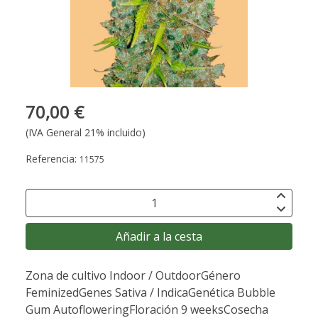
70,00 €
(IVA General 21% incluido)
Referencia:
11575
Añadir a la cesta
Zona de cultivo Indoor / OutdoorGénero
FeminizedGenes Sativa / IndicaGenética Bubble
Gum AutofloweringFloración 9 weeksCosecha