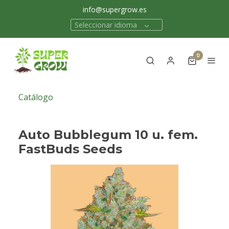
info@supergrow.es
Seleccionar idioma
0
Catálogo
Auto Bubblegum 10 u. fem.
FastBuds Seeds