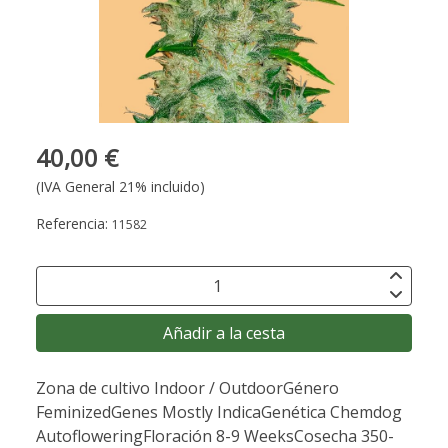
40,00 €
(IVA General 21% incluido)
Referencia:
11582
Añadir a la cesta
Zona de cultivo Indoor / OutdoorGénero
FeminizedGenes Mostly IndicaGenética Chemdog
AutofloweringFloración 8-9 WeeksCosecha 350-