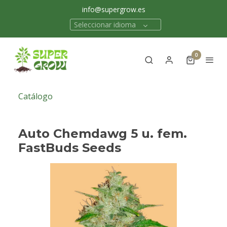
info@supergrow.es
Seleccionar idioma
0
Catálogo
Auto Chemdawg 5 u. fem.
FastBuds Seeds