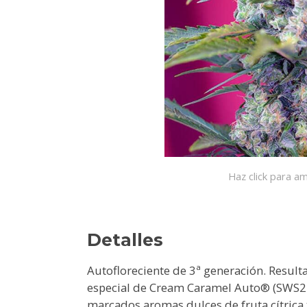
Haz click para am
Detalles
Autofloreciente de 3ª generación. Resul
especial de Cream Caramel Auto® (SWS22
marcados aromas dulces de fruta cítrica 