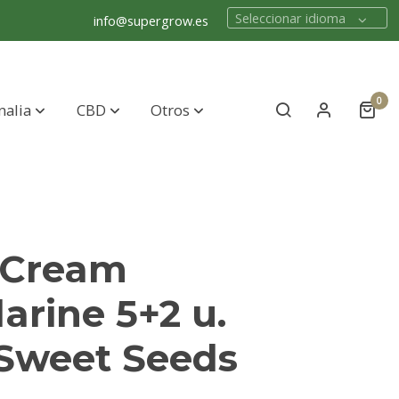
Seleccionar idioma
info@supergrow.es
0
nalia
CBD
Otros
 Cream
rine 5+2 u.
 Sweet Seeds