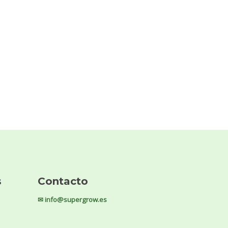
s
Contacto
✉ info@supergrow.es