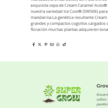
exquisita cepa de Cream Caramel Auto® h
nuestra variedad Ice Cool® (SWS06) para 
mandarina.La genética resultante Crea
grandes y compactos cogollos cargados de
floración muchas plantas adquieren tonal
Gro
Encuent
cultivo:
parafern