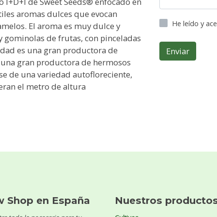
o I+D+I de Sweet Seeds® enfocado en
utiles aromas dulces que evocan
He leído y ac
amelos. El aroma es muy dulce y
y gominolas de frutas, con pinceladas
edad es una gran productora de
Enviar
e una gran productora de hermosos
rse de una variedad autofloreciente,
ran el metro de altura
w Shop en España
Nuestros producto