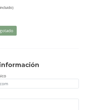
incluido)
gotado
r información
nico