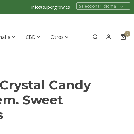
Seleccionar idioma
info@supergrow.es
0
nalia
CBD
Otros
Crystal Candy
em. Sweet
s