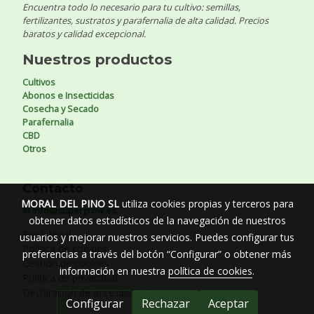
Encuentra todo lo necesario para tu cultivo: semillas,
fertilizantes, sustratos y parafernalia de alta calidad. Precios
baratos y calidad excepcional.
Nuestros productos
Cultivos
Abonos e Insecticidas
Cosecha y Secado
Parafernalia
CBD
Otros
Contacto
MORAL DEL PINO SL
utiliza cookies propias y terceros para
✉ info@supergrow.es
obtener datos estadísticos de la navegación de nuestros
Aviso legal
usuarios y mejorar nuestros servicios. Puedes configurar tus
Política de cookies
preferencias a través del botón “Configurar” o obtener más
Gestión de cookies
información en nuestra
política de cookies
.
Política de privacidad
Declaración de accesibilidad
Configurar
Rechazar
Aceptar