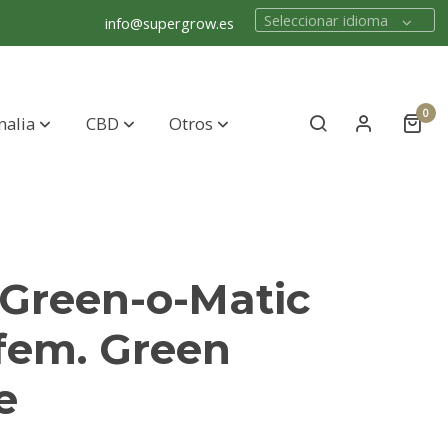
Seleccionar idioma
info@supergrow.es
0
nalia
CBD
Otros
 Green-o-Matic
 fem. Green
e