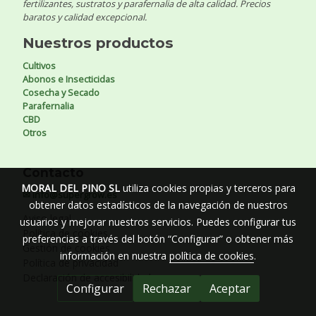
fertilizantes, sustratos y parafernalia de alta calidad. Precios
baratos y calidad excepcional.
Nuestros productos
Cultivos
Abonos e Insecticidas
Cosecha y Secado
Parafernalia
CBD
Otros
Contacto
MORAL DEL PINO SL
utiliza cookies propias y terceros para
✉ info@supergrow.es
obtener datos estadísticos de la navegación de nuestros
Aviso legal
usuarios y mejorar nuestros servicios. Puedes configurar tus
Política de cookies
preferencias a través del botón “Configurar” o obtener más
Gestión de cookies
información en nuestra
política de cookies
.
Política de privacidad
Declaración de accesibilidad
Configurar
Rechazar
Aceptar