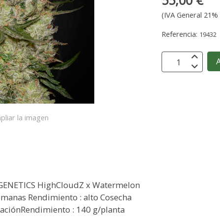
55,00 €
(IVA General 21% 
Referencia:
19432
A
pliar la imagen
ENETICS HighCloudZ x Watermelon
semanas Rendimiento : alto Cosecha
aciónRendimiento : 140 g/planta