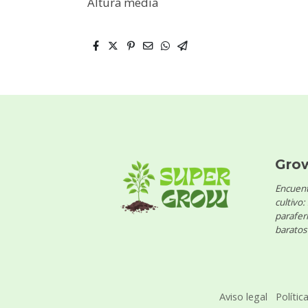
Altura media
Gro
Encuent
cultivo:
parafern
baratos 
Aviso legal
Polític