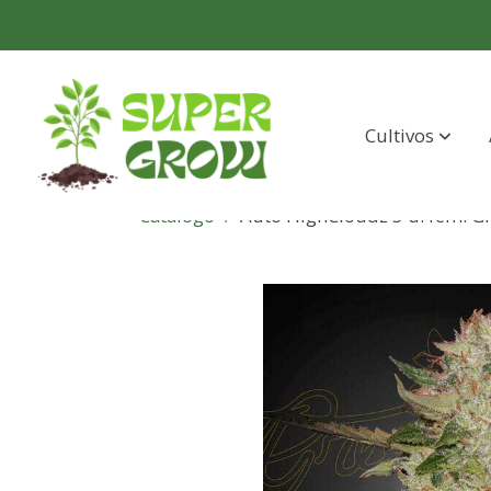
Cultivos
Catálogo
Auto HighCloudz 5 u. fem. G