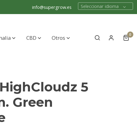
Seleccionar idioma
info@supergrow.es
0
nalia
CBD
Otros
 HighCloudz 5
m. Green
e