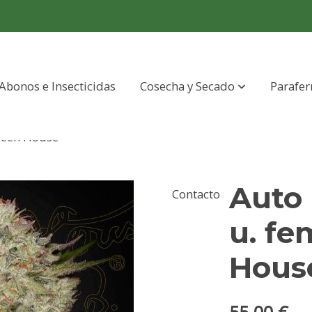
Abonos e Insecticidas
Cosecha y Secado
Parafer
reen House
Auto
Contacto
u. fe
Hous