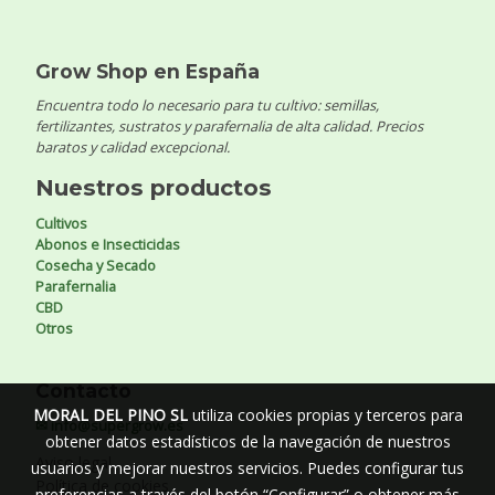
Grow Shop en España
Encuentra todo lo necesario para tu cultivo: semillas,
fertilizantes, sustratos y parafernalia de alta calidad. Precios
baratos y calidad excepcional.
Nuestros productos
Cultivos
Abonos e Insecticidas
Cosecha y Secado
Parafernalia
CBD
Otros
Contacto
MORAL DEL PINO SL
utiliza cookies propias y terceros para
✉ info@supergrow.es
obtener datos estadísticos de la navegación de nuestros
Aviso legal
usuarios y mejorar nuestros servicios. Puedes configurar tus
Política de cookies
preferencias a través del botón “Configurar” o obtener más