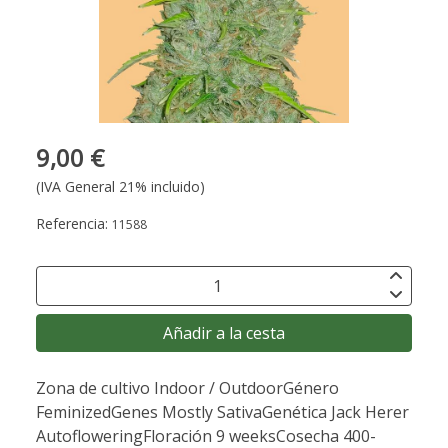
9,00 €
(IVA General 21% incluido)
Referencia:
11588
Añadir a la cesta
Zona de cultivo Indoor / OutdoorGénero
FeminizedGenes Mostly SativaGenética Jack Herer
AutofloweringFloración 9 weeksCosecha 400-