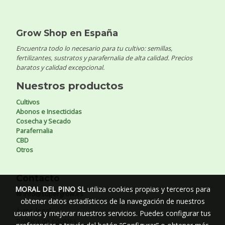
Grow Shop en España
Encuentra todo lo necesario para tu cultivo: semillas,
fertilizantes, sustratos y parafernalia de alta calidad. Precios
baratos y calidad excepcional.
Nuestros productos
Cultivos
Abonos e Insecticidas
Cosecha y Secado
Parafernalia
CBD
Otros
Contacto
MORAL DEL PINO SL
utiliza cookies propias y terceros para
✉ info@supergrow.es
obtener datos estadísticos de la navegación de nuestros
Aviso legal
usuarios y mejorar nuestros servicios. Puedes configurar tus
Política de cookies