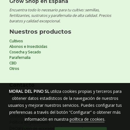
Grow Shop en España
Encuentra todo lo necesario para tu cultivo: semillas,
fertilizantes, sustratos y parafernalia de alta calidad. Precios
baratos y calidad excepcional.
Nuestros productos
Cultivos
Abonos e Insecticidas
Cosecha y Secado
Parafernalia
CBD
Otros
Contacto
MORAL DEL PINO SL
utiliza cookies propias y terceros para
✉ info@supergrow.es
obtener datos estadísticos de la navegación de nuestros
Aviso legal
usuarios y mejorar nuestros servicios. Puedes configurar tus
Política de cookies
preferencias a través del botón “Configurar” o obtener más
Gestión de cookies
información en nuestra
política de cookies
.
Política de privacidad
Declaración de accesibilidad