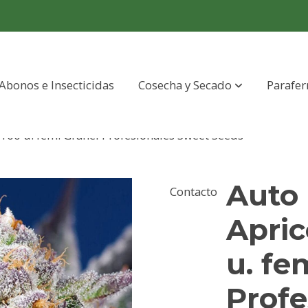
Abonos e Insecticidas
Cosecha y Secado
Parafer
100 u. fem. Granel Profesionales Sweet Seeds
Auto
Contacto
Apric
u. fe
Profe