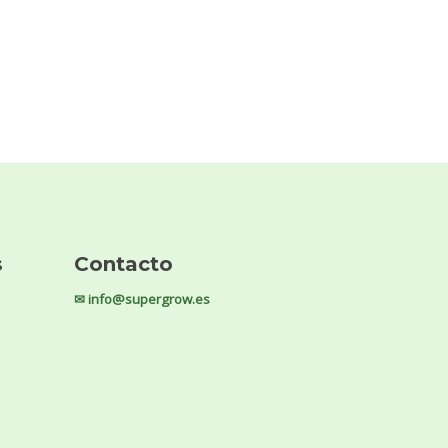
s
Contacto
✉ info@supergrow.es