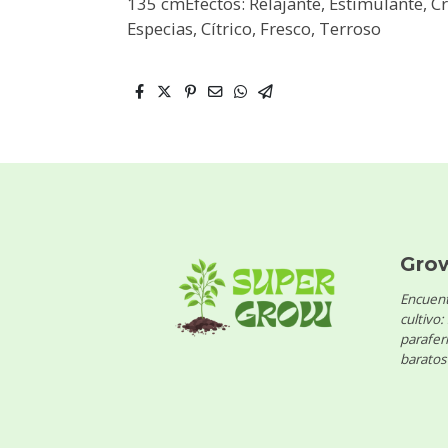
135 cmEfectos: Relajante, Estimulante, C
Especias, Cítrico, Fresco, Terroso
Gro
Encuent
cultivo:
parafern
baratos 