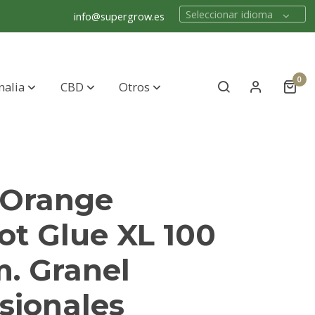
Seleccionar idioma
info@supergrow.es
0
nalia
CBD
Otros
 Orange
ot Glue XL 100
m. Granel
sionales