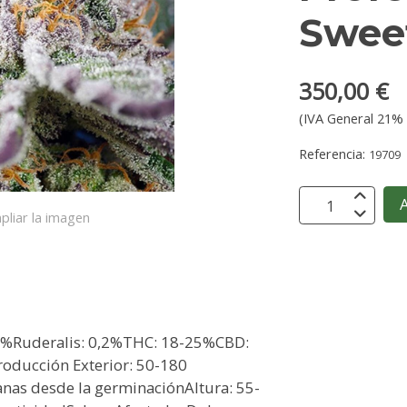
Swee
350,00 €
(IVA General 21% 
Referencia:
19709
A
pliar la imagen
,8%Ruderalis: 0,2%THC: 18-25%CBD:
roducción Exterior: 50-180
anas desde la germinaciónAltura: 55-