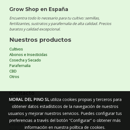
Grow Shop en España
Encuentra todo lo necesario para tu cultivo: semillas,
fertilizantes, sustratos y parafernalia de alta calidad. Precios
baratos y calidad excepcional.
Nuestros productos
Cultivos
Abonos e Insecticidas
Cosecha y Secado
Parafernalia
CBD
Otros
Contacto
MORAL DEL PINO SL
utiliza cookies propias y terceros para
✉ info@supergrow.es
obtener datos estadísticos de la navegación de nuestros
Aviso legal
usuarios y mejorar nuestros servicios. Puedes configurar tus
Política de cookies
preferencias a través del botón “Configurar” o obtener más
Gestión de cookies
información en nuestra
política de cookies
.