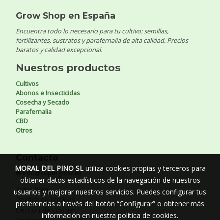
Grow Shop en España
Encuentra todo lo necesario para tu cultivo: semillas,
fertilizantes, sustratos y parafernalia de alta calidad. Precios
baratos y calidad excepcional.
Nuestros productos
Cultivos
Abonos e Insecticidas
Cosecha y Secado
Parafernalia
CBD
Otros
Contacto
MORAL DEL PINO SL
utiliza cookies propias y terceros para
✉ info@supergrow.es
obtener datos estadísticos de la navegación de nuestros
Aviso legal
usuarios y mejorar nuestros servicios. Puedes configurar tus
Política de cookies
preferencias a través del botón “Configurar” o obtener más
Gestión de cookies
información en nuestra
política de cookies
.