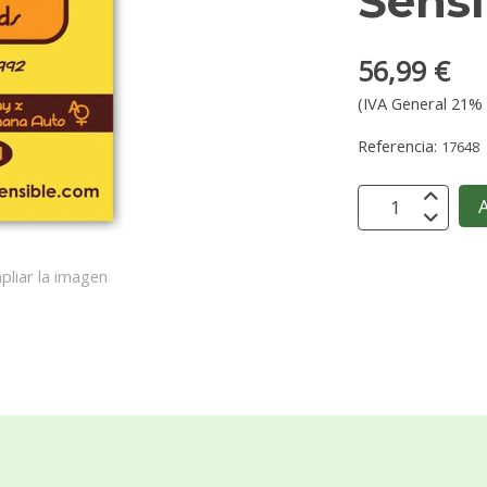
Sensi
56,99 €
(IVA General 21% 
Referencia:
17648
A
pliar la imagen