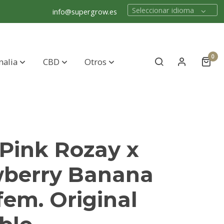
Seleccionar idioma
info@supergrow.es
0
nalia
CBD
Otros
Pink Rozay x
wberry Banana
 fem. Original