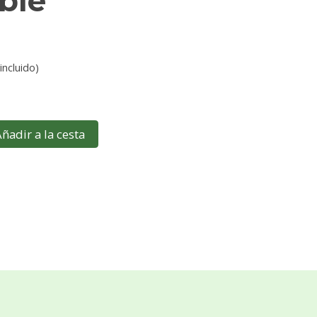
ble
incluido)
ñadir a la cesta