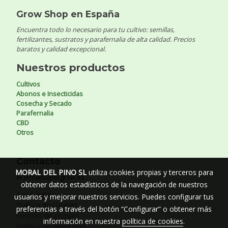
Grow Shop en España
Encuentra todo lo necesario para tu cultivo: semillas,
fertilizantes, sustratos y parafernalia de alta calidad. Precios
baratos y calidad excepcional.
Nuestros productos
Cultivos
Abonos e Insecticidas
Cosecha y Secado
Parafernalia
CBD
Otros
Contacto
MORAL DEL PINO SL
utiliza cookies propias y terceros para
✉ info@supergrow.es
obtener datos estadísticos de la navegación de nuestros
Aviso legal
usuarios y mejorar nuestros servicios. Puedes configurar tus
Política de cookies
preferencias a través del botón “Configurar” o obtener más
Gestión de cookies
información en nuestra
política de cookies
.
Política de privacidad