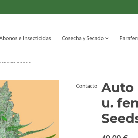
Abonos e Insecticidas
Cosecha y Secado
Parafer
astBuds Seeds
Auto 
Contacto
u. fe
Seed