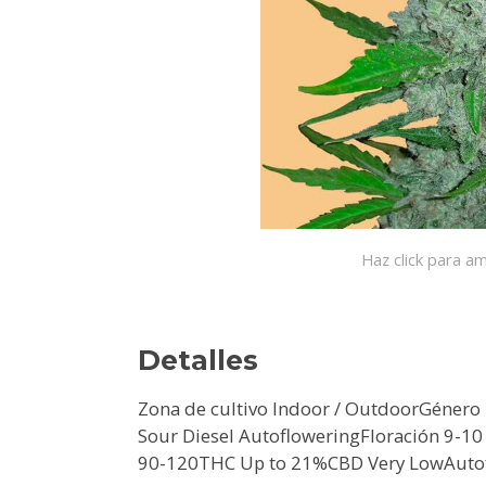
Haz click para am
Detalles
Zona de cultivo Indoor / OutdoorGénero
Sour Diesel AutofloweringFloración 9-
90-120THC Up to 21%CBD Very LowAutofl