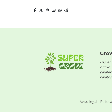
Gro
Encuent
cultivo:
parafern
baratos 
Aviso legal
Polític