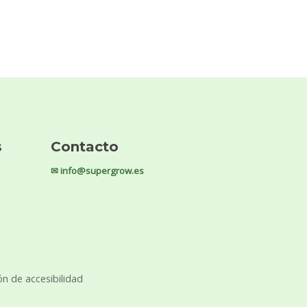
s
Contacto
✉ info@supergrow.es
ón de accesibilidad