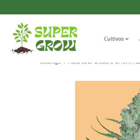
Cultivos
Catálogo
Auto Sour Diesel 5 u. fem. F