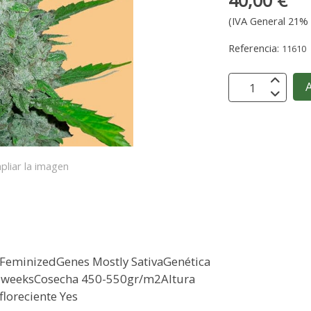
40,00 €
(IVA General 21% 
Referencia:
11610
A
pliar la imagen
 FeminizedGenes Mostly SativaGenética
10 weeksCosecha 450-550gr/m2Altura
oreciente Yes