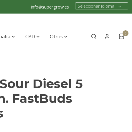
Seleccionar idioma
info@supergrow.es
0
nalia
CBD
Otros
Sour Diesel 5
m. FastBuds
s