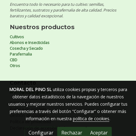
Encuentra todo lo necesario para tu cultivo: semillas,
fertilizantes, sustratos y parafernalia de alta calidad. Precios
baratos y calidad excepcional.
Nuestros productos
Cultivos
Abonos e Insecticidas
Cosecha y Secado
Parafernalia
CBD
Otros
Contacto
MORAL DEL PINO SL
utiliza cookies propias y terceros para
✉ info@supergrow.es
obtener datos estadísticos de la navegación de nuestros
Aviso legal
usuarios y mejorar nuestros servicios. Puedes configurar tus
Política de cookies
preferencias a través del botón “Configurar” o obtener más
Gestión de cookies
información en nuestra
política de cookies
.
Política de privacidad
Declaración de accesibilidad
Configurar
Rechazar
Aceptar