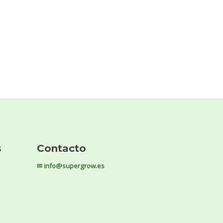
s
Contacto
✉ info@supergrow.es