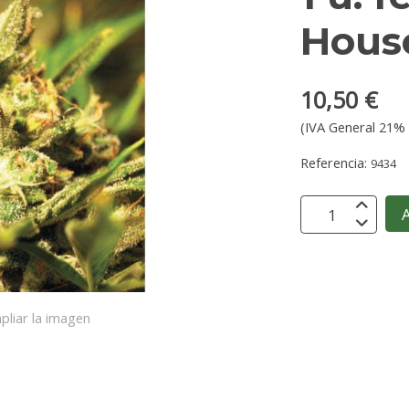
Hous
10,50 €
(IVA General 21% 
Referencia:
9434
A
pliar la imagen