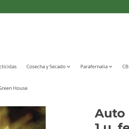
cticidas
Cosecha y Secado
Parafernalia
CB
. Green House
Auto 
1 u. 