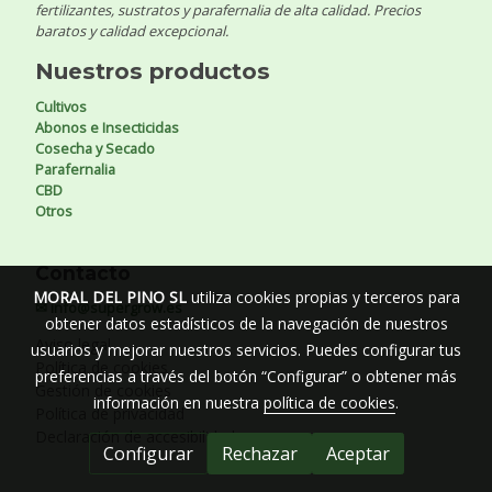
fertilizantes, sustratos y parafernalia de alta calidad. Precios
baratos y calidad excepcional.
Nuestros productos
Cultivos
Abonos e Insecticidas
Cosecha y Secado
Parafernalia
CBD
Otros
Contacto
MORAL DEL PINO SL
utiliza cookies propias y terceros para
✉ info@supergrow.es
obtener datos estadísticos de la navegación de nuestros
Aviso legal
usuarios y mejorar nuestros servicios. Puedes configurar tus
Política de cookies
preferencias a través del botón “Configurar” o obtener más
Gestión de cookies
información en nuestra
política de cookies
.
Política de privacidad
Declaración de accesibilidad
Configurar
Rechazar
Aceptar