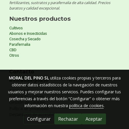
fertilizantes, sustratos y parafernalia de alta calidad. Precios
baratos y calidad excepcional.
Nuestros productos
Cultivos
Abonos e Insecticidas
Cosecha y Secado
Parafernalia
CBD
Otros
Contacto
MORAL DEL PINO SL
utiliza cookies propias y terceros para
✉ info@supergrow.es
obtener datos estadísticos de la navegación de nuestros
Aviso legal
usuarios y mejorar nuestros servicios. Puedes configurar tus
Política de cookies
preferencias a través del botón “Configurar” o obtener más
Gestión de cookies
información en nuestra
política de cookies
.
Política de privacidad
Declaración de accesibilidad
Configurar
Rechazar
Aceptar