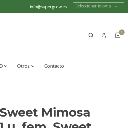
Seleccionar idioma
info@supergrow.es
0
D
Otros
Contacto
 Sweet Mimosa
1 u. fem. Sweet