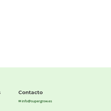
s
Contacto
✉ info@supergrow.es