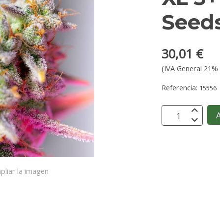
Seed
30,01 €
(IVA General 21% 
Referencia:
15556
A
pliar la imagen