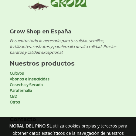
Grow Shop en España
Encuentra todo lo necesario para tu cultivo: semillas,
fertilizantes, sustratos y parafernalia de alta calidad. Precios
baratos y calidad excepcional.
Nuestros productos
Cultivos
Abonos e Insecticidas
Cosecha y Secado
Parafernalia
CBD
Otros
Contacto
MORAL DEL PINO SL
utiliza cookies propias y terceros para
✉ info@supergrow.es
obtener datos estadísticos de la navegación de nuestros