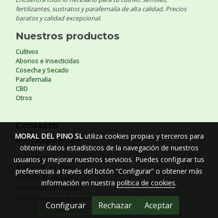
fertilizantes, sustratos y parafernalia de alta calidad. Precios
baratos y calidad excepcional.
Nuestros productos
Cultivos
Abonos e Insecticidas
Cosecha y Secado
Parafernalia
CBD
Otros
Contacto
MORAL DEL PINO SL
utiliza cookies propias y terceros para
✉ info@supergrow.es
obtener datos estadísticos de la navegación de nuestros
Aviso legal
usuarios y mejorar nuestros servicios. Puedes configurar tus
Política de cookies
preferencias a través del botón “Configurar” o obtener más
Gestión de cookies
información en nuestra
política de cookies
.
Política de privacidad
Declaración de accesibilidad
Configurar
Rechazar
Aceptar