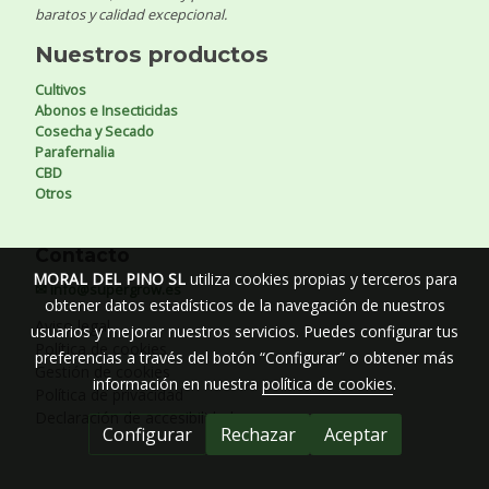
baratos y calidad excepcional.
Nuestros productos
Cultivos
Abonos e Insecticidas
Cosecha y Secado
Parafernalia
CBD
Otros
Contacto
MORAL DEL PINO SL
utiliza cookies propias y terceros para
✉ info@supergrow.es
obtener datos estadísticos de la navegación de nuestros
Aviso legal
usuarios y mejorar nuestros servicios. Puedes configurar tus
Política de cookies
preferencias a través del botón “Configurar” o obtener más
Gestión de cookies
información en nuestra
política de cookies
.
Política de privacidad
Declaración de accesibilidad
Configurar
Rechazar
Aceptar