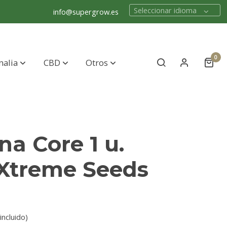
Seleccionar idioma
info@supergrow.es
0
nalia
CBD
Otros
a Core 1 u.
 Xtreme Seeds
incluido)