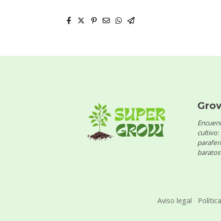
Gro
Encuent
cultivo:
parafern
baratos 
Aviso legal
Polític