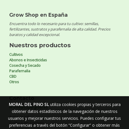
Grow Shop en España
Encuentra todo lo necesario para tu cultivo: semillas,
fertilizantes, sustratos y parafernalia de alta calidad. Precios
baratos y calidad excepcional.
Nuestros productos
Cultivos
Abonos e Insecticidas
Cosecha y Secado
Parafernalia
CBD
Otros
Contacto
MORAL DEL PINO SL
utiliza cookies propias y terceros para
✉ info@supergrow.es
obtener datos estadísticos de la navegación de nuestros
Aviso legal
usuarios y mejorar nuestros servicios. Puedes configurar tus
Política de cookies
preferencias a través del botón “Configurar” o obtener más
Gestión de cookies