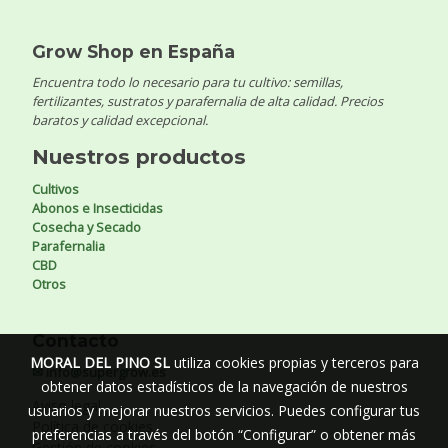
Grow Shop en España
Encuentra todo lo necesario para tu cultivo: semillas,
fertilizantes, sustratos y parafernalia de alta calidad. Precios
baratos y calidad excepcional.
Nuestros productos
Cultivos
Abonos e Insecticidas
Cosecha y Secado
Parafernalia
CBD
Otros
Contacto
MORAL DEL PINO SL
utiliza cookies propias y terceros para
✉ info@supergrow.es
obtener datos estadísticos de la navegación de nuestros
Aviso legal
usuarios y mejorar nuestros servicios. Puedes configurar tus
Política de cookies
preferencias a través del botón “Configurar” o obtener más
Gestión de cookies