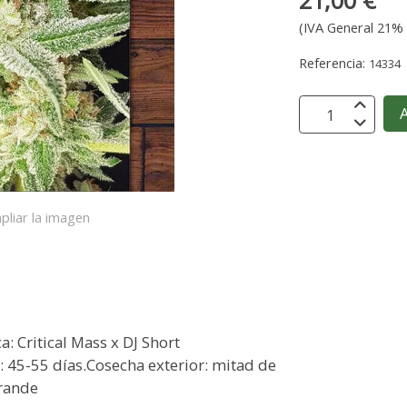
21,00 €
(IVA General 21% 
Referencia:
14334
A
pliar la imagen
: Critical Mass x DJ Short
: 45-55 días.Cosecha exterior: mitad de
rande