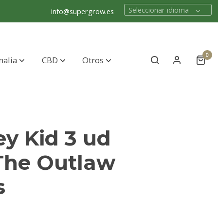
Seleccionar idioma
info@supergrow.es
0
nalia
CBD
Otros
y Kid 3 ud
The Outlaw
s