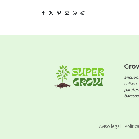
Gro
Encuent
cultivo:
parafern
baratos 
Aviso legal
Polític