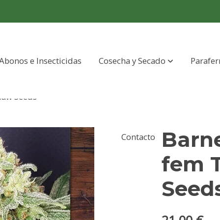
Abonos e Insecticidas
Cosecha y Secado
Parafer
law Seeds
Barne
Contacto
fem 
Seed