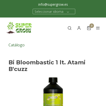
info@supergrow.es
Seleccionar idioma
0
Catálogo
Bi Bloombastic 1 lt. Atami
B'cuzz