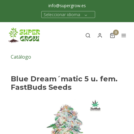
info@supergrow.es
Seleccionar idioma
0
Catálogo
Blue Dream´matic 5 u. fem.
FastBuds Seeds