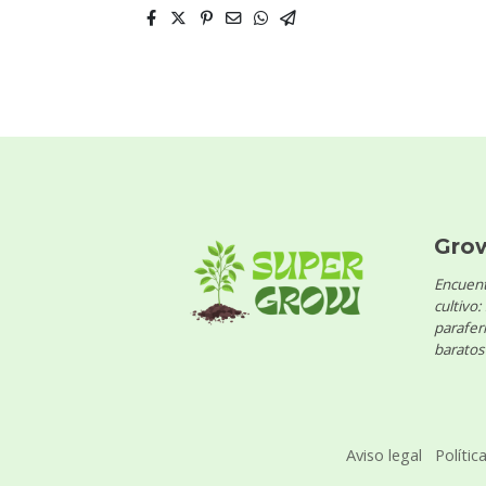
Gro
Encuent
cultivo:
parafern
baratos 
Aviso legal
Polític