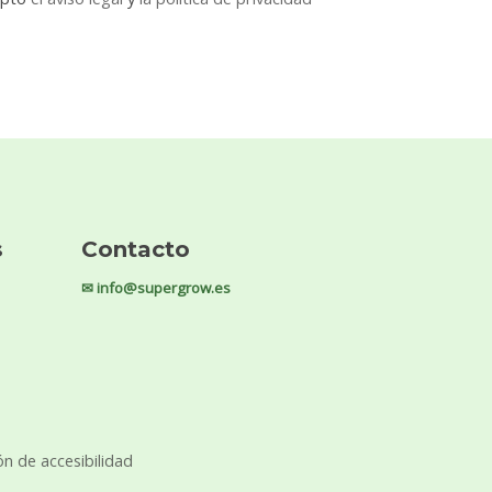
s
Contacto
✉ info@supergrow.es
ón de accesibilidad