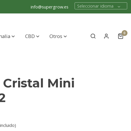
Seleccionar idioma
info@supergrow.es
0
nalia
CBD
Otros
Cristal Mini
2
incluido)