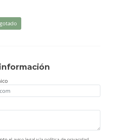
B
gotado
r información
nico
epto
el aviso legal
y
la política de privacidad