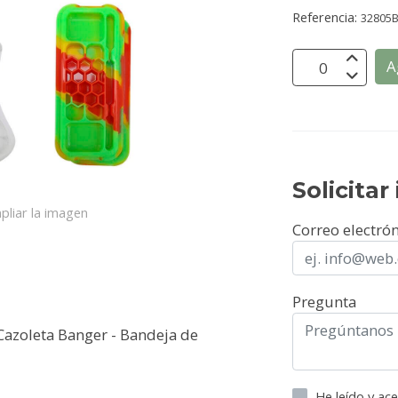
Referencia:
32805
A
Solicita
pliar la imagen
Correo electró
Pregunta
- Cazoleta Banger - Bandeja de
He leído y ac