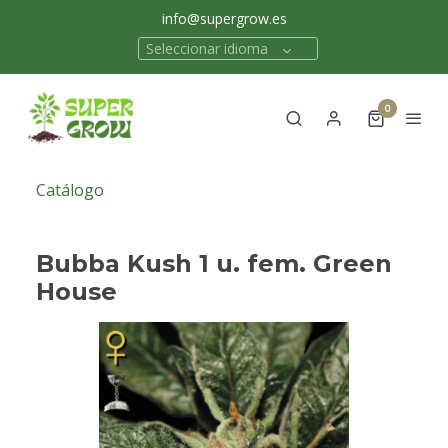
info@supergrow.es
Seleccionar idioma
0
Catálogo
Bubba Kush 1 u. fem. Green
House