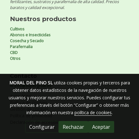
fertilizantes, sustratos y parafernalia de alta calidad. Precios
baratos y calidad excepcional.
Nuestros productos
Cultivos
Abonos e Insecticidas
Cosecha y Secado
Parafernalia
CBD
Otros
Contacto
MORAL DEL PINO SL
utiliza cookies propias y terceros para
✉ info@supergrow.es
obtener datos estadísticos de la navegación de nuestros
Aviso legal
usuarios y mejorar nuestros servicios. Puedes configurar tus
Política de cookies
preferencias a través del botón “Configurar” o obtener más
Gestión de cookies
información en nuestra
política de cookies
.
Política de privacidad
Declaración de accesibilidad
Configurar
Rechazar
Aceptar