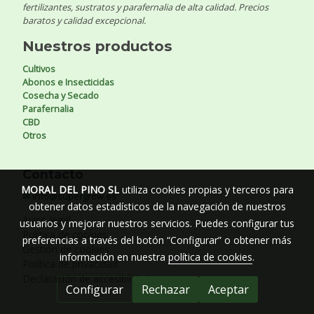
fertilizantes, sustratos y parafernalia de alta calidad. Precios
baratos y calidad excepcional.
Nuestros productos
Cultivos
Abonos e Insecticidas
Cosecha y Secado
Parafernalia
CBD
Otros
Contacto
MORAL DEL PINO SL
utiliza cookies propias y terceros para
✉ info@supergrow.es
obtener datos estadísticos de la navegación de nuestros
Aviso legal
usuarios y mejorar nuestros servicios. Puedes configurar tus
Política de cookies
preferencias a través del botón “Configurar” o obtener más
Gestión de cookies
información en nuestra
política de cookies
.
Política de privacidad
Declaración de accesibilidad
Configurar
Rechazar
Aceptar