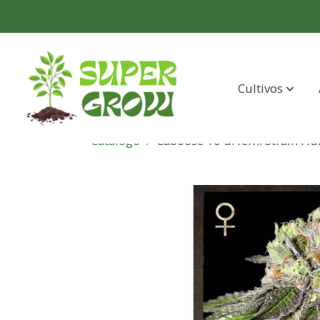
Cultivos
Catálogo
Caboose 10 u. fem. Strain Hu