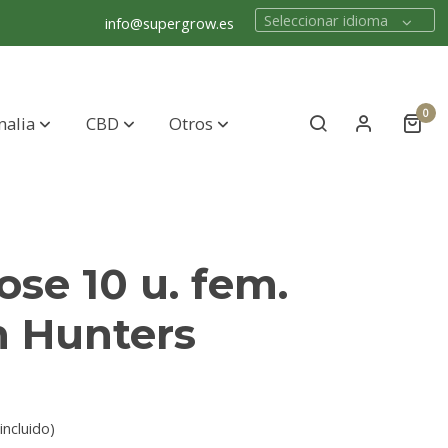
Seleccionar idioma
info@supergrow.es
0
nalia
CBD
Otros
se 10 u. fem.
n Hunters
incluido)