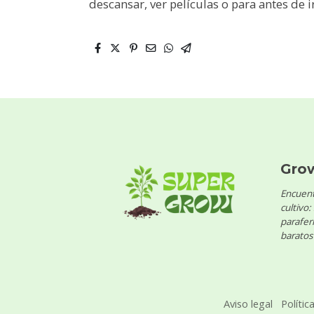
descansar, ver películas o para antes de i
Gro
Encuent
cultivo:
parafern
baratos 
Aviso legal
Polític