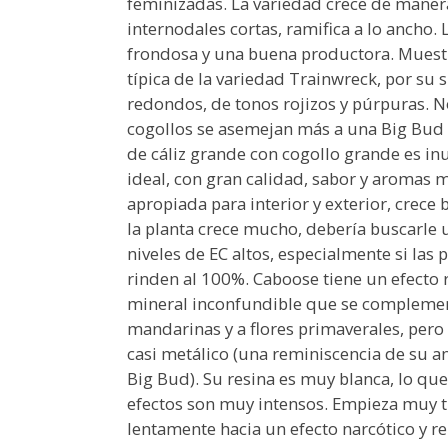
feminizadas. La variedad crece de maner
internodales cortas, ramifica a lo ancho.
frondosa y una buena productora. Muestr
típica de la variedad Trainwreck, por su 
redondos, de tonos rojizos y púrpuras. N
cogollos se asemejan más a una Big Bud
de cáliz grande con cogollo grande es in
ideal, con gran calidad, sabor y aromas
apropiada para interior y exterior, crece 
la planta crece mucho, debería buscarle 
niveles de EC altos, especialmente si las
rinden al 100%. Caboose tiene un efecto 
mineral inconfundible que se complement
mandarinas y a flores primaverales, per
casi metálico (una reminiscencia de su an
Big Bud). Su resina es muy blanca, lo que
efectos son muy intensos. Empieza muy 
lentamente hacia un efecto narcótico y re