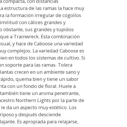
a compacta, con distancias
 La estructura de las ramas la hace muy
a la formación irregular de cogollos
similitud con cálices grandes y
o obstante, sus grandes y tupidos
 que a Trainwreck. Esta combinación
usual, y hace de Caboose una variedad
 muy complejos. La variedad Caboose es
bien en todos los sistemas de cultivo. Si
un soporte para las ramas. Tolera
 plantas crecen en un ambiente sano y
rápido, quema bien y tiene un sabor
a con un fondo de floral. Huele a
o también tiene un aroma penetrante,
cestro Northern Lights por la parte de
 le da un aspecto muy estético. Los
triposo y después desciende
lajante. Es apropiada para relajarse,