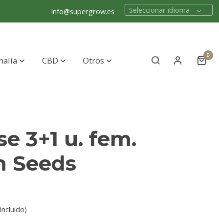
Seleccionar idioma
info@supergrow.es
0
nalia
CBD
Otros
e 3+1 u. fem.
n Seeds
incluido)