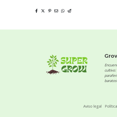
Gro
Encuent
cultivo:
parafern
baratos 
Aviso legal
Polític