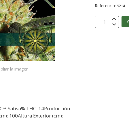
Referencia:
9214
A
pliar la imagen
 40% Sativa% THC: 14Producción
cm): 100Altura Exterior (cm):