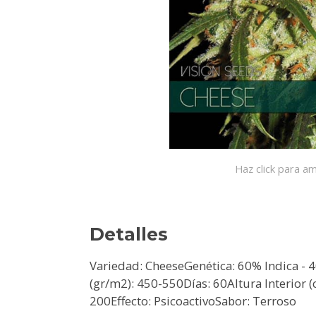
Haz click para am
Detalles
Variedad: CheeseGenética: 60% Indica -
(gr/m2): 450-550Días: 60Altura Interior (
200Effecto: PsicoactivoSabor: Terroso