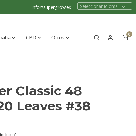
Seleccionar idioma
info@supergrow.es
0
nalia
CBD
Otros
er Classic 48
20 Leaves #38
incluido)