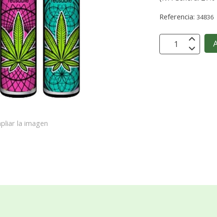
Referencia:
34836
A
pliar la imagen