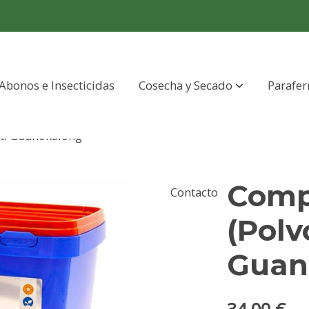
Abonos e Insecticidas
Cosecha y Secado
Parafer
lt. Guanokalong
Comp
Contacto
(Polvo
Guan