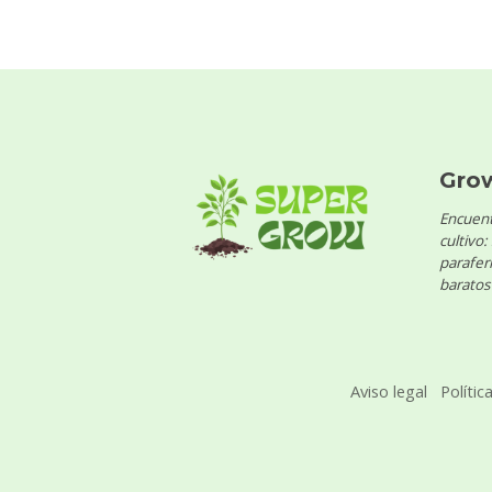
Gro
Encuent
cultivo:
parafern
baratos 
Aviso legal
Polític