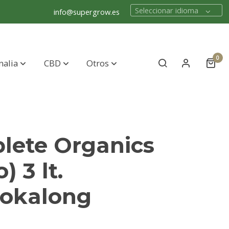
Seleccionar idioma
info@supergrow.es
0
nalia
CBD
Otros
lete Organics
) 3 lt.
okalong