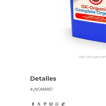
Haz click para am
Detalles
#¿NOMBRE?