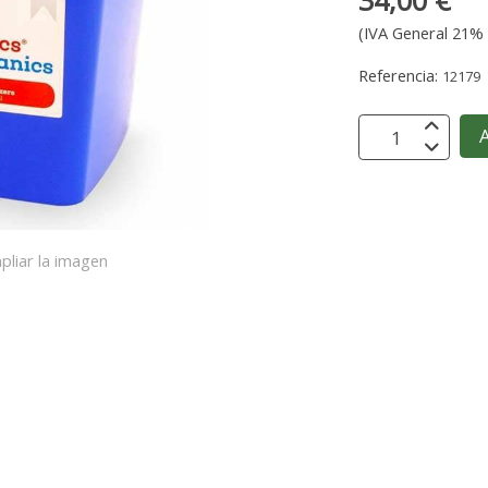
34,00 €
(IVA General 21% 
Referencia:
12179
A
pliar la imagen