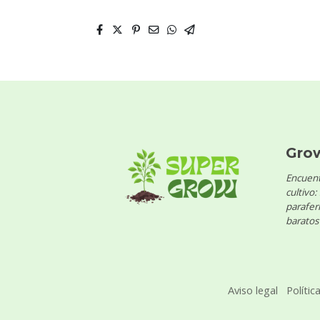
Gro
Encuent
cultivo:
parafern
baratos 
Aviso legal
Polític