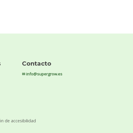
s
Contacto
✉ info@supergrow.es
ón de accesibilidad