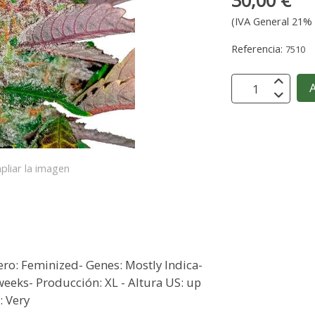
30,00 €
(IVA General 21% 
Referencia:
7510
A
pliar la imagen
ero: Feminized- Genes: Mostly Indica-
weeks- Producción: XL - Altura US: up
: Very