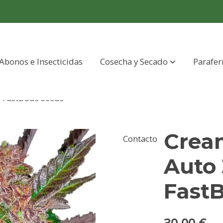
Abonos e Insecticidas
Cosecha y Secado
Parafer
. FastBuds Seeds
Crea
Contacto
Auto 
Fast