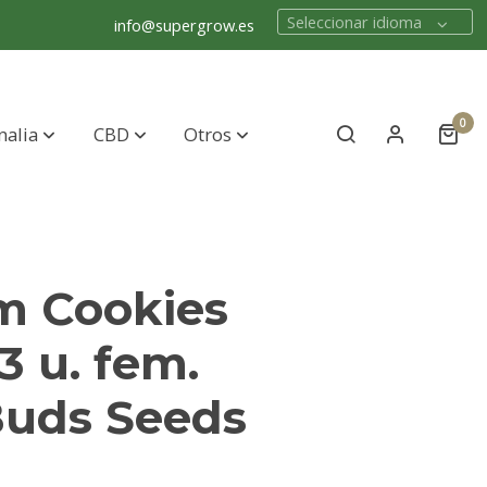
Seleccionar idioma
info@supergrow.es
0
nalia
CBD
Otros
m Cookies
3 u. fem.
Buds Seeds