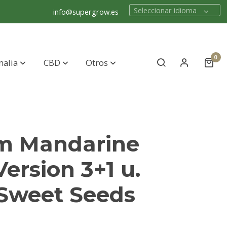
Seleccionar idioma
info@supergrow.es
0
nalia
CBD
Otros
m Mandarine
Version 3+1 u.
 Sweet Seeds