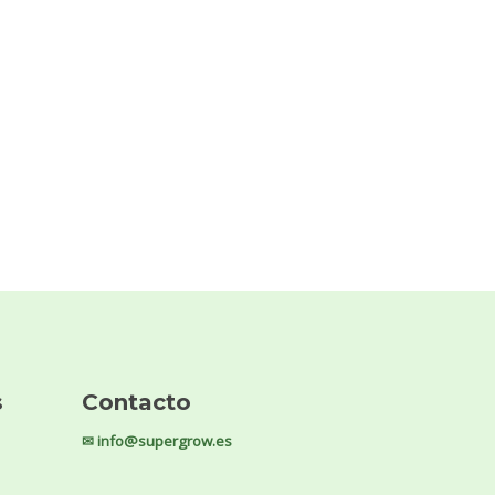
s
Contacto
✉ info@supergrow.es