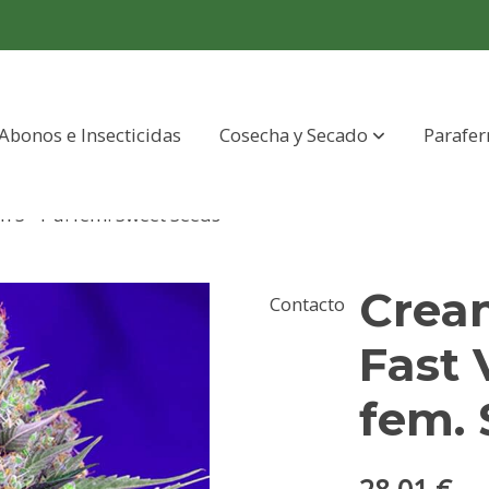
Abonos e Insecticidas
Cosecha y Secado
Parafer
n 3+1 u. fem. Sweet Seeds
Crea
Contacto
Fast 
fem.