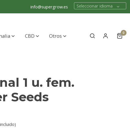
Seleccionar idioma
info@supergrow.es
0
nalia
CBD
Otros
nal 1 u. fem.
er Seeds
incluido)