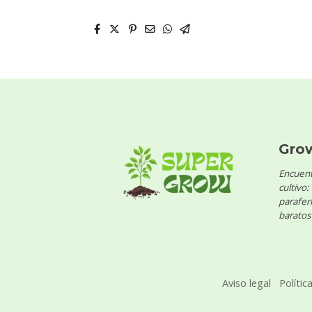
Gro
Encuent
cultivo:
parafern
baratos 
Aviso legal
Polític